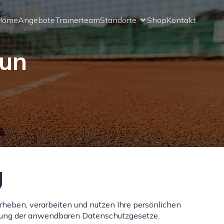
Home
Angebote
Trainerteam
Standorte
Shop
Kontakt
aun
g
 erheben, verarbeiten und nutzen Ihre persönlichen
tung der anwendbaren Datenschutzgesetze.