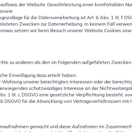
aufbaus der Website, Gewährleistung einer komfortablen Nu
 sowie
undlage für die Datenverarbeitung ist Art. 6 Abs. 1 lit. f D
fgelisteten Zwecken zur Datenerhebung. In keinem Fall verw
 hinaus setzen wir beim Besuch unserer Website Cookies sow
itte zu anderen als den im Folgenden aufgeführten Zwecken f
iche Einwilligung dazu erteilt haben,
r Wahrung unserer berechtigten Interessen oder der berechtigt
berwiegendes schutzwürdiges Interesse an der Nichtweiterga
Abs. 1 lit. c DSGVO eine gesetzliche Verpflichtung besteht, so
t. b DSGVO für die Abwicklung von Vertragsverhältnissen mit Ih
ilmaufnahmen gemacht und diese Aufnahmen im Zusammenhang